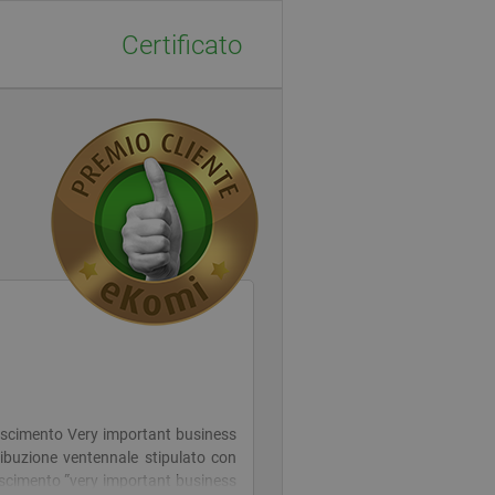
Certificato
onoscimento Very important business
stribuzione ventennale stipulato con
onoscimento “very important business