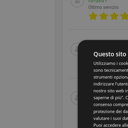
Raffaella F.
Ottimo servizio
Rosalba P.
Questo sito 
Veloci con la cons
Utilizziamo i cook
sono tecnicamente
strumenti opziona
indirizzare l'uten
nostro sito web in
saperne di più". C
Elisabetta G.
consenso comprend
Pacco veloce gentil
una valutazione sull
protezione dei dat
valutare i suoi da
Puoi accedere alle