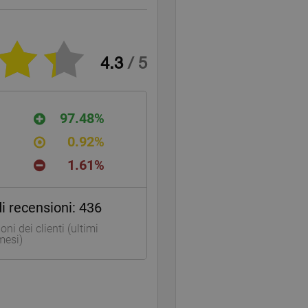
nale.
4.3
/
5
97.48%
0.92%
1.61%
i recensioni:
436
oni dei clienti (ultimi
mesi)