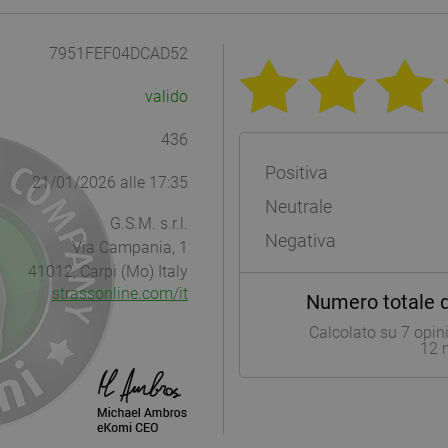
 successo i prodotti Preciosa su tutto il territorio nazionale ed internazio
7951FEF04DCAD52
valido
436
Positiva
21/01/2026 alle 17:35
Neutrale
G.S.M. s.r.l.
Negativa
Via Campania, 1
41012, Carpi (Mo) Italy
strassonline.com/it
Numero totale d
Calcolato su
7
opini
12 