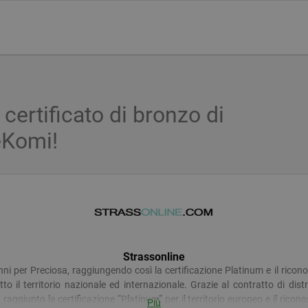
 certificato di bronzo di
eKomi!
Strassonline
nni per Preciosa, raggiungendo così la certificazione Platinum e il ric
tutto il territorio nazionale ed internazionale. Grazie al contratto di di
 raggiunto la certificazione “Platinum” per il territorio europeo e il ric
Più