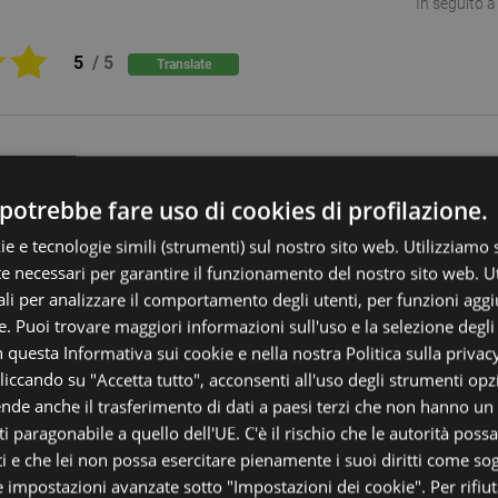
In seguito a
5
/
5
Translate
In seguito a
potrebbe fare uso di cookies di profilazione.
egna
ie e tecnologie simili (strumenti) sul nostro sito web. Utilizziamo
5
/
5
Translate
 necessari per garantire il funzionamento del nostro sito web. U
li per analizzare il comportamento degli utenti, per funzioni aggi
te. Puoi trovare maggiori informazioni sull'uso e la selezione degli
 questa Informativa sui cookie e nella nostra Politica sulla privac
liccando su "Accetta tutto", acconsenti all'uso degli strumenti opzi
In seguito a
e anche il trasferimento di dati a paesi terzi che non hanno un l
i e affidabili, peccato che ancora il pacco non sia stato conseg
'articolo
i paragonabile a quello dell'UE. C'è il rischio che le autorità pos
ti e che lei non possa esercitare pienamente i suoi diritti come so
4
/
5
Translate
 impostazioni avanzate sotto "Impostazioni dei cookie". Per rifiuta