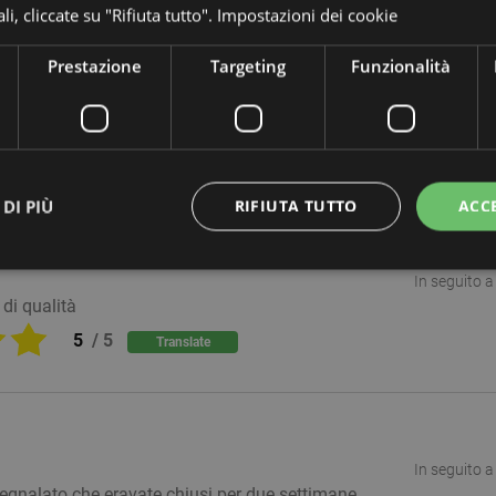
i, cliccate su "Rifiuta tutto".
Impostazioni dei cookie
Prestazione
Targeting
Funzionalità
In seguito a
stupende, consegna rapidissima. Grazie infinite
5
/
5
Translate
DI PIÙ
RIFIUTA TUTTO
ACC
In seguito a
 di qualità
ettamente necessario
Prestazione
Targeting
Funzionalità
Non classif
5
/
5
Translate
 necessari consentono funzionalità del sito Web principale come l'accesso degli utenti e
 Web non può essere utilizzato correttamente senza i cookie strettamente necessari.
tore /
Scadenza
Descrizione
nio
Sessione
Cookie generato da applicazioni basate sul linguaggio PHP. Q
net
In seguito a
identificatore di uso generale utilizzato per mantenere le varia
ekomi.de
utente. Normalmente è un numero generato in modo casuale, 
segnalato che eravate chiusi per due settimane