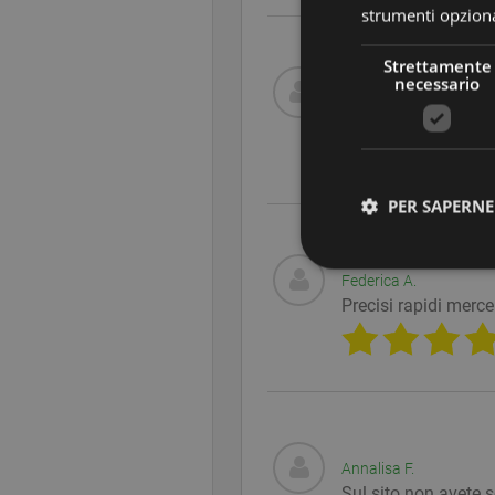
strumenti opzional
Strettamente
necessario
Erika C.
Pietre in cristallo 
PER SAPERNE 
Federica A.
Precisi rapidi merce
Str
I cookie strettamente
dell'account. Il sito
Forni
Nome
Domi
PHPSESSID
PHP.
Annalisa F.
www.
Sul sito non avete 