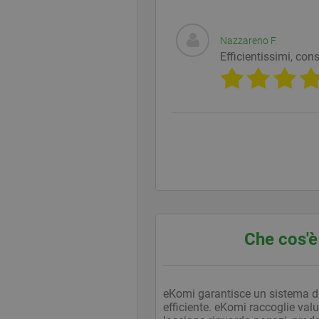
Nazzareno F.
__utmc
Googl
www.e
Efficientissimi, co
__utmz
Googl
www.e
__utmt
Googl
Che cos'
www.e
__utmb
Googl
www.e
eKomi garantisce un sistema d
efficiente. eKomi raccoglie valut