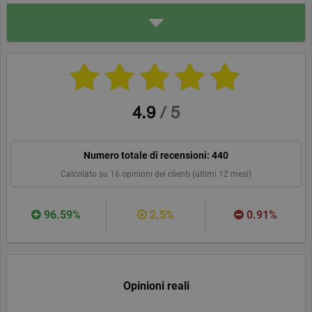
INDIRIZZO
Ilpack Startup S.L
Maria Diaz de Haro
48920, Portugalete
sediadaufficio.it
WEBSITE
CONSIGLIA
4.9
/
5
Numero totale di recensioni:
440
Calcolato su
16
opinioni dei clienti (ultimi 12 mesi)
96.59%
2.5%
0.91%
Opinioni reali