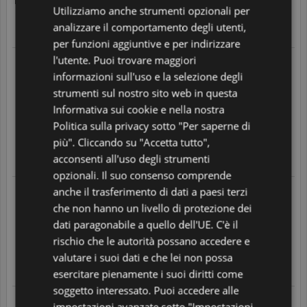
5
/
5
POLISH
Utilizziamo anche strumenti opzionali per
analizzare il comportamento degli utenti,
PORTUGUESE
Translate
per funzioni aggiuntive e per indirizzare
SPANISH
l'utente. Puoi trovare maggiori
24/03/2026 alle 18:02
In seguito a un acquisto fatto il
informazioni sull'uso e la selezione degli
GB
24/03/2026
azienda molto seria. prodotto impeccable e semplicità
strumenti sul nostro sito web in questa
nell’acquisto e consegna. veloci e precisi. montaggio
AZ
semplicissimo. sedia comoda e funzionale. ottima esperienza.
Informativa sui cookie e nella nostra
pienamente soddisfatta.
ARABIC
Politica sulla privacy sotto "Per saperne di
5
/
5
più". Cliccando su "Accetta tutto",
JAPANESE
acconsenti all'uso degli strumenti
Translate
CZ
opzionali. Il suo consenso comprende
anche il trasferimento di dati a paesi terzi
17/03/2026 alle 07:30
SLOVAK
In seguito a un acquisto fatto il
che non hanno un livello di protezione dei
16/03/2026
Terza sedia acquistata: comode, adatte per studio e lavoro,
dati paragonabile a quello dell'UE. C'è il
molto soddisfatta.
rischio che le autorità possano accedere e
5
/
5
valutare i suoi dati e che lei non possa
Translate
esercitare pienamente i suoi diritti come
soggetto interessato. Puoi accedere alle
04/02/2026 alle 21:58
impostazioni avanzate sotto "Impostazioni