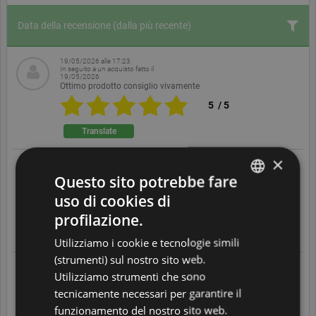
Data della recensione
(dalla più recente)
19/05/2026 alle 17:23
In seguito a un acquisto fatto il
19/05/2026
Ottimo prodotto consiglio vivamente
5
/
5
Translate
×
27/04/2026 alle 07:35
In seguito a un acquisto fatto il
Questo sito potrebbe fare
16/04/2026
Oggetto come da descrizione, prodotto valido
uso di cookies di
ENGLISH
4
/
5
profilazione.
DUTCH
Translate
Utilizziamo i cookie e tecnologie simili
FRENCH
(strumenti) sul nostro sito web.
08/04/2026 alle 12:35
Utilizziamo strumenti che sono
GERMAN
In seguito a un acquisto fatto il
07/04/2026
tecnicamente necessari per garantire il
Servizio clienti ottimo, problemi risolti con tempestività e
ITALIAN
disponibilità
funzionamento del nostro sito web.