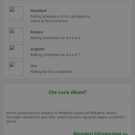
sessione
utente.
Standard
Normalmente
è un numero
Rating inferiore a 4.0 o calcolato su
generato in
meno di 50 recensioni
modo
casuale, il
Bronzo
modo in cui
viene
Rating compreso tra 4.0 e 4.3
utilizzato può
essere
Argento
specifico del
sito, ma un
Rating compreso tra 4.4 e 4.7
buon
esempio è
Oro
mantenere
uno stato di
Rating da 4.8 o superiore
accesso per
un utente tra
le pagine.
Che cos'è eKomi?
Fornitore
Fornitore /
eKomi garantisce un sistema di feedback chiaro ed efficiente. eKomi
Nome
Scadenza
Descrizi
Nome
/
Scadenza
Dominio
Descrizione
raccoglie valutazioni reali che i clienti lasciano riguardo negozi, prodotti e
Fornitore /
Dominio
servizi.
Nome
Scadenza
Descrizione
ekomi_tracking_SHOP_ID
.ekomi.de
1 anno
ID negoz
Fornitore /
Dominio
Nome
Scadenza
Descrizione
intercom-
.ekomi.de
8 mesi 4
Hash
Dominio
Maggiori informazioni >>
__atuvc
1 anno
Questo c
id-
settimane
Oracle
generato
_ga
2 anni
Questo nome di