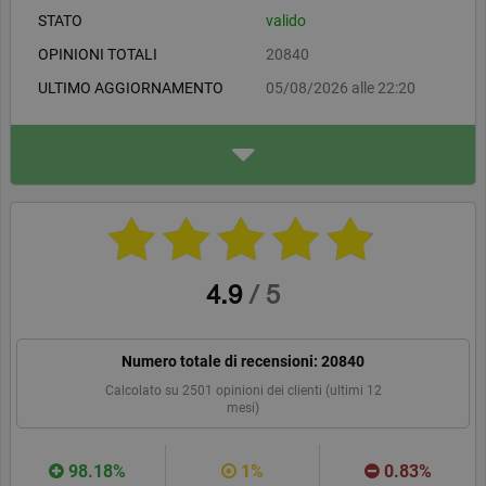
STATO
valido
OPINIONI TOTALI
20840
ULTIMO AGGIORNAMENTO
05/08/2026 alle 22:20
INDIRIZZO
Negozio del Vino srl
Via Gianfranco Miglio 69
22076 Mozzate IT
negoziodelvino.it
WEBSITE
CONSIGLIA
4.9
/
5
Numero totale di recensioni:
20840
Calcolato su
2501
opinioni dei clienti (ultimi 12
mesi)
98.18%
1%
0.83%