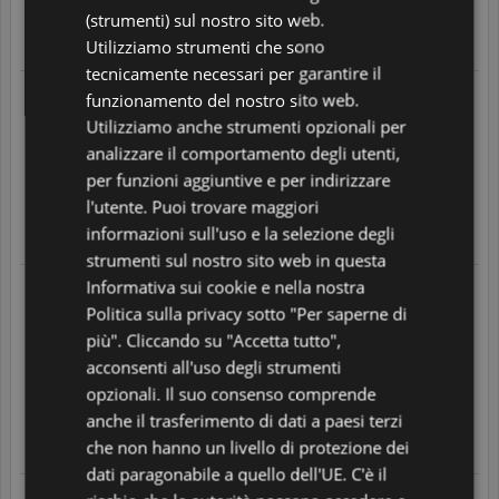
5
/
5
FRENCH
(strumenti) sul nostro sito web.
Translate
Utilizziamo strumenti che sono
GERMAN
tecnicamente necessari per garantire il
ITALIAN
Rosario M.
funzionamento del nostro sito web.
05/08/2026 alle 05:51
POLISH
Utilizziamo anche strumenti opzionali per
In seguito a un acquisto fatto il
04/08/2026
Ottimi vini e non soltanto , consegna rapida.
analizzare il comportamento degli utenti,
PORTUGUESE
Bravissimi continuate così
per funzioni aggiuntive e per indirizzare
5
/
5
SPANISH
l'utente. Puoi trovare maggiori
informazioni sull'uso e la selezione degli
GB
Translate
strumenti sul nostro sito web in questa
AZ
Informativa sui cookie e nella nostra
Gaetano B.
05/08/2026 alle 05:19
ARABIC
Politica sulla privacy sotto "Per saperne di
In seguito a un acquisto fatto il
04/08/2026
più". Cliccando su "Accetta tutto",
Spedizione velocissima, imballo perfetto, ho chiesto un paio di
JAPANESE
cose al customer care mi ha risposto tempestivamente.
acconsenti all'uso degli strumenti
Consiglio 100%
CZ
opzionali. Il suo consenso comprende
5
/
5
anche il trasferimento di dati a paesi terzi
SLOVAK
che non hanno un livello di protezione dei
Translate
dati paragonabile a quello dell'UE. C'è il