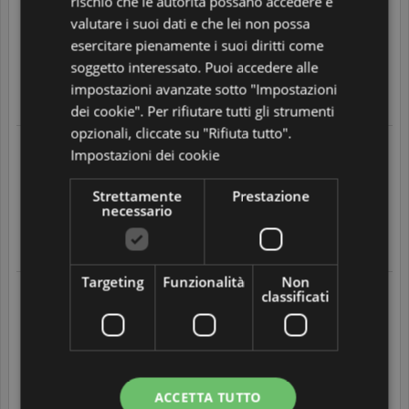
rischio che le autorità possano accedere e
Luigina E.
05/08/2026 alle 04:09
valutare i suoi dati e che lei non possa
In seguito a un acquisto fatto il
04/08/2026
esercitare pienamente i suoi diritti come
Sito affidabile e veloce!!
soggetto interessato. Puoi accedere alle
5
/
5
impostazioni avanzate sotto "Impostazioni
Translate
dei cookie". Per rifiutare tutti gli strumenti
opzionali, cliccate su "Rifiuta tutto".
Sonia V.
Impostazioni dei cookie
04/08/2026 alle 21:56
In seguito a un acquisto fatto il
04/08/2026
Spedizione veloce e puntuale
Strettamente
Prestazione
necessario
5
/
5
Translate
Targeting
Funzionalità
Non
Maria Rosaria C.
classificati
03/08/2026 alle 13:07
In seguito a un acquisto fatto il
01/08/2026
Perfetto sia la procedura per l ordine che l arrivo dellordinato
5
/
5
Translate
ACCETTA TUTTO