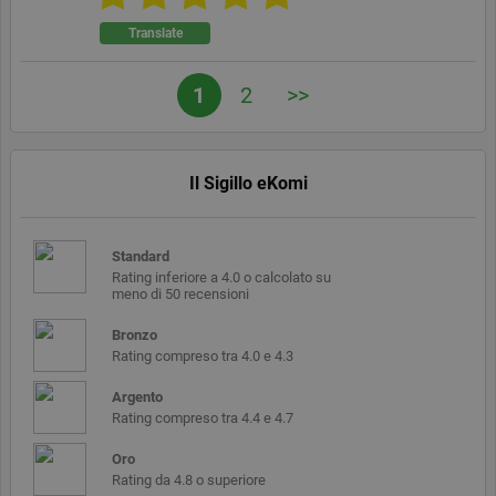
è un
identificatore
Translate
di uso
generale
utilizzato per
1
2
>>
mantenere le
variabili di
sessione
utente.
Normalmente
è un numero
Il Sigillo eKomi
generato in
modo
casuale, il
modo in cui
viene
Standard
utilizzato può
essere
Rating inferiore a 4.0 o calcolato su
specifico del
meno di 50 recensioni
sito, ma un
buon
Bronzo
esempio è
mantenere
Rating compreso tra 4.0 e 4.3
uno stato di
accesso per
Argento
un utente tra
le pagine.
Rating compreso tra 4.4 e 4.7
Oro
Rating da 4.8 o superiore