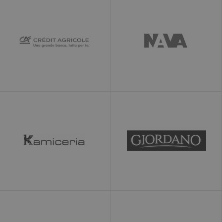
misurando le
prestazioni del
sito. Questo
cookie identifica
la fonte di
traffico verso il
sito, così Google
Analytics può
dire ai proprietari
del sito da dove
provengono i
visitatori quando
arrivano sul sito.
Il cookie ha una
durata di 6 mesi
e viene
aggiornato ogni
volta che i dati
vengono inviati a
Google Analytics.
__utmt
10 minuti
Questo cookie è
Google LLC
impostato da
www.ekomi.de
Google Analytics.
Secondo la loro
documentazione,
viene utilizzato
per limitare la
velocità di
richiesta del
servizio,
limitando la