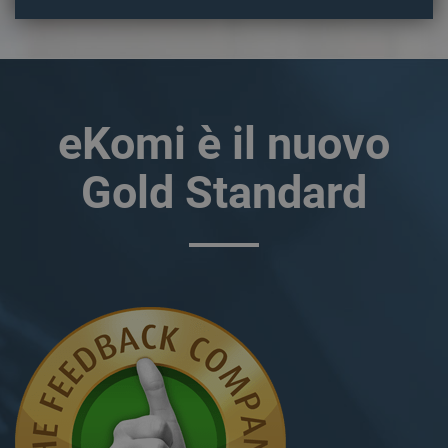
per ogni pagina
visitata.
_gat
58
Questo nome di
Google LLC
secondi
cookie è
.ekomi.de
associato a
Google Universal
Analytics,
secondo la
eKomi è il nuovo
documentazione
viene utilizzato
per limitare la
Gold Standard
frequenza delle
richieste,
limitando la
raccolta di dati
su siti ad alto
traffico. Scade
dopo 10 minuti.
__utma
2 anni
Questo è uno dei
Google LLC
quattro cookie
www.ekomi.de
principali
impostati dal
servizio Google
Analytics che
consente ai
proprietari di siti
web di
monitorare il
comportamento
dei visitatori e