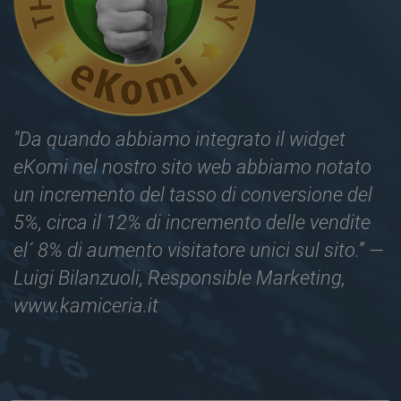
misurare le
prestazioni del
sito. Questo
cookie dura 2
anni per
impostazione
predefinita e
distingue tra
utenti e sessioni.
Viene utilizzato
per calcolare le
"Da quando abbiamo integrato il widget
statistiche sui
visitatori nuovi e
eKomi nel nostro sito web abbiamo notato
di ritorno. Il
cookie viene
un incremento del tasso di conversione del
aggiornato ogni
volta che i dati
5%, circa il 12% di incremento delle vendite
vengono inviati a
Google Analytics.
La durata del
el´ 8% di aumento visitatore unici sul sito.”
—
cookie può
essere
Luigi Bilanzuoli, Responsible Marketing,
personalizzata
dai proprietari
www.kamiceria.it
del sito web.
__utmc
Sessione
Questo è uno dei
Google LLC
quattro cookie
www.ekomi.de
principali
impostati dal
servizio Google
Analytics che