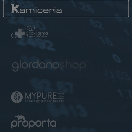
consente ai
proprietari di siti
web di
monitorare il
comportamento
dei visitatori e
misurare le
prestazioni del
sito. Non è
utilizzato nella
maggior parte
dei siti ma è
impostato per
consentire
l'interoperabilità
con la versione
precedente del
codice di Google
Analytics noto
come Urchin. In
queste versioni
precedenti
questo veniva
utilizzato in
combinazione
con il cookie
__utmb per
identificare
nuove sessioni /
visite per i
visitatori di
ritorno. Quando