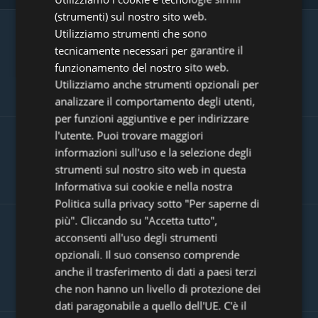
FRENCH
(strumenti) sul nostro sito web.
Utilizziamo strumenti che sono
GERMAN
RAGGIUNGETE PIÙ CLIENTI
tecnicamente necessari per garantire il
ITALIAN
INTEGRANDO VALUTAZIONI SUL
funzionamento del nostro sito web.
POLISH
PRODOTTO
Utilizziamo anche strumenti opzionali per
analizzare il comportamento degli utenti,
PORTUGUESE
per funzioni aggiuntive e per indirizzare
SPANISH
l'utente. Puoi trovare maggiori
MIGLIORATE IL VOSTRO SEO GRAZIE
informazioni sull'uso e la selezione degli
GB
strumenti sul nostro sito web in questa
AI CONTENUTI GENERATI DA CLIENTI
AZ
Informativa sui cookie e nella nostra
ARABIC
Politica sulla privacy sotto "Per saperne di
più". Cliccando su "Accetta tutto",
JAPANESE
acconsenti all'uso degli strumenti
AUMENTATE IL VOLUME DELLE
CZ
opzionali. Il suo consenso comprende
VOSTRE VENDITE
anche il trasferimento di dati a paesi terzi
SLOVAK
che non hanno un livello di protezione dei
dati paragonabile a quello dell'UE. C'è il