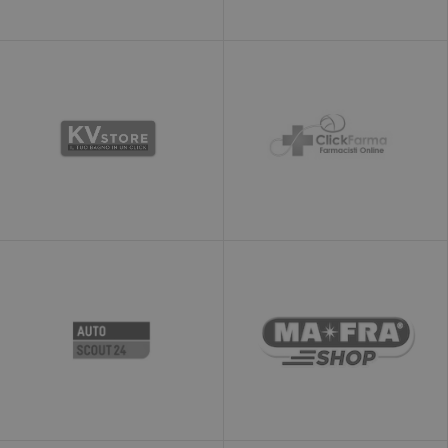
nuovamente i
visitatori che
potrebbero
convertirsi in
clienti in base al
comportamento
online del
visitatore sui siti
web