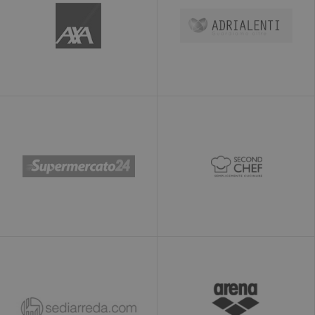
raccolta di dati
su siti ad alto
traffico. Scade
dopo 10 minuti
__utmb
30 minuti
Questo è uno dei
Google LLC
quattro cookie
www.ekomi.de
principali
impostati dal
servizio Google
Analytics che
consente ai
proprietari di siti
web di
monitorare il
comportamento
dei visitatori e
misurare le
prestazioni del
sito. Questo
cookie determina
nuove sessioni e
visite e scade
dopo 30 minuti.
Il cookie viene
aggiornato ogni
volta che i dati
vengono inviati a
Google Analytics.
Qualsiasi attività
di un utente
entro la durata di