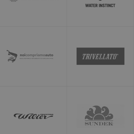
30 minuti
conterà come
una singola
visita, anche se
l'utente
abbandona e poi
torna sul sito. Un
ritorno dopo 30
minuti conterà
come una nuova
visita, ma un
visitatore di
ritorno.
uvc
1 anno
Tiene traccia
Oracle
della frequenza
Corporation
con cui un
www.ekomi.de
utente
interagisce con
AddThis
loc
1 anno
Memorizza la
Oracle
geolocalizzazione
Corporation
dei visitatori per
www.ekomi.de
registrare la
posizione del
condivisore
ads/ga-
www.ekomi.de
Sessione
Utilizzato da
audiences
Google AdWords
per coinvolgere