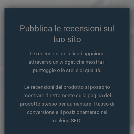
da Addth
www.ekomi.de
sito e utilizzato
per assic
per calcolare i
di vedere 
dati di visitatori,
conteggi
sessioni e
aggiorna
campagne per i
condivid
rapporti di
pagina e
Pubblica le recensioni sul
analisi dei siti.
tornarci 
Per impostazione
che la no
predefinita, è
tuo sito
cache de
impostato per
conteggi
scadere dopo 2
delle
anni, sebbene sia
condivisi
personalizzabile
Le recensioni dei clienti appaiono
venga
dai proprietari di
aggiornat
siti Web.
attraverso un widget che mostra il
_gid
1 giorno
Questo nome di
Google LLC
punteggio e le stelle di qualità.
cookie è
.ekomi.de
associato a
Google Universal
Analytics.
Le recensioni del prodotto si possono
Sembra essere
un nuovo cookie
mostrare direttamente sulla pagina del
e dalla primavera
del 2017 non
prodotto stesso per aumentare il tasso di
sono disponibili
informazioni da
conversione e il posizionamento nel
parte di Google.
Sembra
ranking SEO.
memorizzare e
aggiornare un
valore univoco