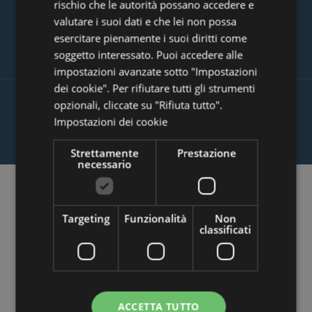
rischio che le autorità possano accedere e
valutare i suoi dati e che lei non possa
I CLIENTI SODDISFATTI SONO I
esercitare pienamente i suoi diritti come
MIGLIORI VENDITORI
soggetto interessato. Puoi accedere alle
impostazioni avanzate sotto "Impostazioni
dei cookie". Per rifiutare tutti gli strumenti
opzionali, cliccate su "Rifiuta tutto".
PROTEZIONE CONTRO RECENSIONI
Impostazioni dei cookie
MALIGNE
Strettamente
Prestazione
necessario
Come funziona
Targeting
Funzionalità
Non
classificati
eKomi?
ACCETTA TUTTO