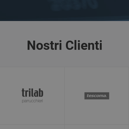
viene utilizzato
da Google
Analytics, questo
è sempre un
cookie di
sessione che
viene distrutto
quando l'utente
chiude il
browser.
Nostri Clienti
Laddove è visto
come un cookie
persistente, è
quindi probabile
che sia una
tecnologia
diversa che
imposta il
cookie.
__utmz
4 mesi 4
Questo è uno dei
Google LLC
settimane
quattro cookie
www.ekomi.de
principali
impostati dal
servizio Google
Analytics che
consente ai
proprietari di siti
Web di
monitorare il
comportamento
dei visitatori